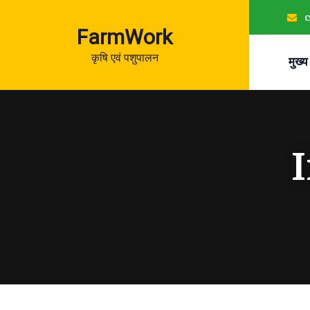
FarmWork
कृषि एवं पशुपालन
मुख्य