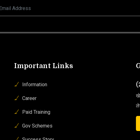
Important Links
G
(
Information
खे
Career
ले
Paid Training
Gov Schemes
Success Story